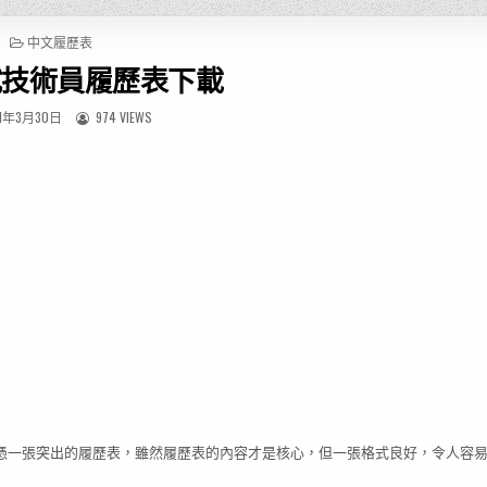
P
中文履歷表
O
試技術員履歷表下載
S
T
E
1年3月30日
974 VIEWS
D
I
N
憑一張突出的履歷表，雖然履歷表的內容才是核心，但一張格式良好，令人容