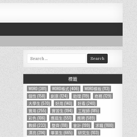
S
e
a
r
標籤
c
h
WORD
(381)
WORD格式
(406)
WORD模板
(113)
f
個性
(158)
創意
(124)
助理
(119)
商務
(129)
o
大學生
(570)
好用
(140)
好看
(240)
r
實用
(255)
實習生
(194)
工程師
(185)
:
彩色
(106)
應屆生
(551)
應聘
(589)
教師
(233)
整齊
(118)
會計
(199)
求職
(1100)
漂亮
(314)
畢業生
(665)
研究生
(103)