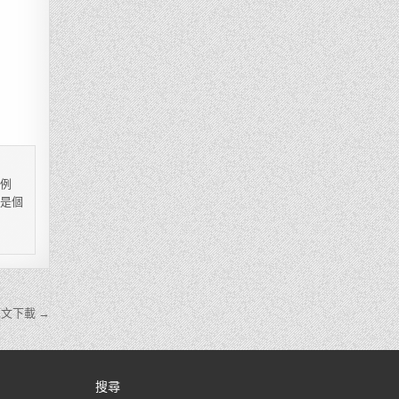
，例
都是個
文下載 →
搜尋