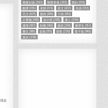
簡歷封面
(263)
簡歷表格
(303)
簡約
(124)
翻譯
(135)
老師
(173)
英文
(437)
英語
(133)
范文
(621)
藝術
(109)
行政
(103)
計算機
(148)
設計師
(200)
護士
(249)
護理
(187)
財務
(140)
通用
(341)
醫學生
(157)
醫生
(181)
金融
(151)
銷售
(230)
電子版
(140)
面試
(338)
易找出