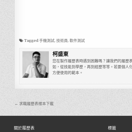
Tagged
手機測試
,
技術員
,
軟件測試
柯盛東
您在製作履歷表時遇到困難嗎？讓我們的履歷表
如，從技能到學歷，再到經歷等等。若要個人化
方便使用的範本。
← 求職履歷表樣本下載
文
章
導
關於履歷表
標籤