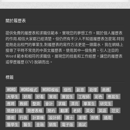
關於履歷表
提供免費的履歷表和求職信範本，實現您的夢想工作。關於個人履歷表
的作用,相信大家都已經清楚。但仍然有不少人不知道履歷表怎麼寫,特別
是剛走出校門的畢業生,對履歷表的寫作方法更是一頭霧水，我在網絡上
搜尋了平時不常見的中英文履歷表，使用其中一個免費、引人注目的
Word 範本和相符的求職信，展現您的技能和工作經歷，讓您的履歷表
或學歷履歷 (CV) 脫穎而出。
標籤
WORD
WORD格式
WORD模板
個性
創意
助理
商務
大學生
好用
好看
實用
實習生
工程師
彩色
應屆生
應聘
教師
整齊
會計
求職
漂亮
畢業生
研究生
簡歷封面
簡歷表格
簡約
翻譯
老師
英文
英語
范文
藝術
行政
計算機
設計師
護士
護理
財務
通用
醫學生
醫生
金融
銷售
電子版
面試