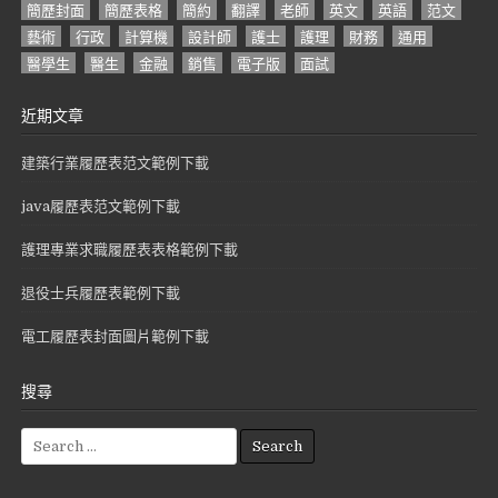
簡歷封面
簡歷表格
簡約
翻譯
老師
英文
英語
范文
藝術
行政
計算機
設計師
護士
護理
財務
通用
醫學生
醫生
金融
銷售
電子版
面試
近期文章
建築行業履歷表范文範例下載
java履歷表范文範例下載
護理專業求職履歷表表格範例下載
退役士兵履歷表範例下載
電工履歷表封面圖片範例下載
搜尋
S
e
a