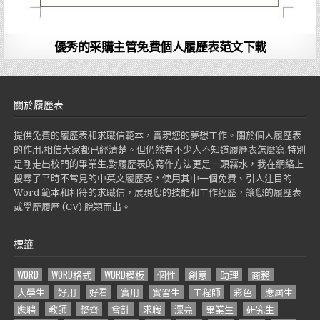
優秀的采購主管免費個人履歷表范文下載
關於履歷表
提供免費的履歷表和求職信範本，實現您的夢想工作。關於個人履歷表
的作用,相信大家都已經清楚。但仍然有不少人不知道履歷表怎麼寫,特別
是剛走出校門的畢業生,對履歷表的寫作方法更是一頭霧水，我在網絡上
搜尋了平時不常見的中英文履歷表，使用其中一個免費、引人注目的
Word 範本和相符的求職信，展現您的技能和工作經歷，讓您的履歷表
或學歷履歷 (CV) 脫穎而出。
標籤
WORD
WORD格式
WORD模板
個性
創意
助理
商務
大學生
好用
好看
實用
實習生
工程師
彩色
應屆生
應聘
教師
整齊
會計
求職
漂亮
畢業生
研究生