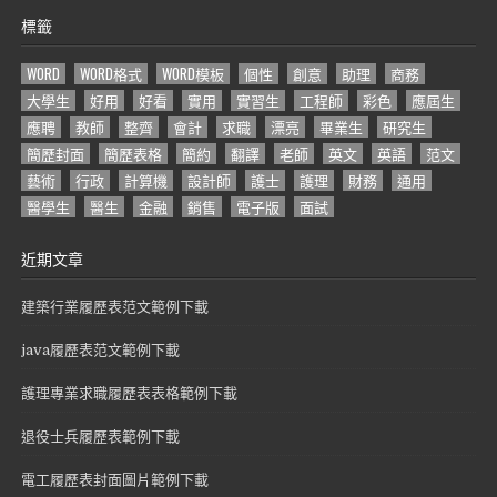
標籤
WORD
WORD格式
WORD模板
個性
創意
助理
商務
大學生
好用
好看
實用
實習生
工程師
彩色
應屆生
應聘
教師
整齊
會計
求職
漂亮
畢業生
研究生
簡歷封面
簡歷表格
簡約
翻譯
老師
英文
英語
范文
藝術
行政
計算機
設計師
護士
護理
財務
通用
醫學生
醫生
金融
銷售
電子版
面試
近期文章
建築行業履歷表范文範例下載
java履歷表范文範例下載
護理專業求職履歷表表格範例下載
退役士兵履歷表範例下載
電工履歷表封面圖片範例下載