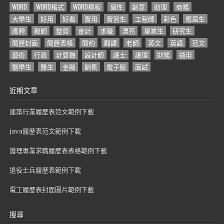
WORD
WORD格式
WORD模板
個性
創意
助理
商務
大學生
好用
好看
實用
實習生
工程師
彩色
應屆生
應聘
教師
整齊
會計
求職
漂亮
畢業生
研究生
簡歷封面
簡歷表格
簡約
翻譯
老師
英文
英語
范文
藝術
行政
計算機
設計師
護士
護理
財務
通用
醫學生
醫生
金融
銷售
電子版
面試
近期文章
建築行業履歷表范文範例下載
java履歷表范文範例下載
護理專業求職履歷表表格範例下載
退役士兵履歷表範例下載
電工履歷表封面圖片範例下載
搜尋