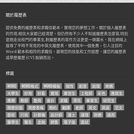
關於履歷表
提供免費的履歷表和求職信範本，實現您的夢想工作。關於個人履歷表
的作用,相信大家都已經清楚。但仍然有不少人不知道履歷表怎麼寫,特別
是剛走出校門的畢業生,對履歷表的寫作方法更是一頭霧水，我在網絡上
搜尋了平時不常見的中英文履歷表，使用其中一個免費、引人注目的
Word 範本和相符的求職信，展現您的技能和工作經歷，讓您的履歷表
或學歷履歷 (CV) 脫穎而出。
標籤
WORD
WORD格式
WORD模板
個性
創意
助理
商務
大學生
好用
好看
實用
實習生
工程師
彩色
應屆生
應聘
教師
整齊
會計
求職
漂亮
畢業生
研究生
簡歷封面
簡歷表格
簡約
翻譯
老師
英文
英語
范文
藝術
行政
計算機
設計師
護士
護理
財務
通用
醫學生
醫生
金融
銷售
電子版
面試