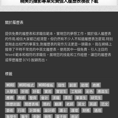
精美的攝影專業免費個人履歷表模板下載
關於履歷表
提供免費的履歷表和求職信範本，實現您的夢想工作。關於個人履歷表
的作用,相信大家都已經清楚。但仍然有不少人不知道履歷表怎麼寫,特別
是剛走出校門的畢業生,對履歷表的寫作方法更是一頭霧水，我在網絡上
搜尋了平時不常見的中英文履歷表，使用其中一個免費、引人注目的
Word 範本和相符的求職信，展現您的技能和工作經歷，讓您的履歷表
或學歷履歷 (CV) 脫穎而出。
標籤
WORD
WORD格式
WORD模板
個性
創意
助理
商務
大學生
好用
好看
實用
實習生
工程師
彩色
應屆生
應聘
教師
整齊
會計
求職
漂亮
畢業生
研究生
簡歷封面
簡歷表格
簡約
翻譯
老師
英文
英語
范文
藝術
行政
計算機
設計師
護士
護理
財務
通用
醫學生
醫生
金融
銷售
電子版
面試