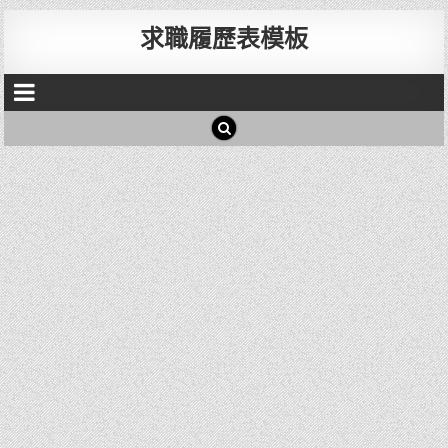
求職履歷表模板