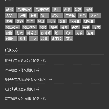
WORD
WORD格式
WORD模板
個性
創意
助理
商務
大學生
好用
好看
實用
實習生
工程師
彩色
應屆生
應聘
教師
整齊
會計
求職
漂亮
畢業生
研究生
簡歷封面
簡歷表格
簡約
翻譯
老師
英文
英語
范文
藝術
行政
計算機
設計師
護士
護理
財務
通用
醫學生
醫生
金融
銷售
電子版
面試
近期文章
建築行業履歷表范文範例下載
java履歷表范文範例下載
護理專業求職履歷表表格範例下載
退役士兵履歷表範例下載
電工履歷表封面圖片範例下載