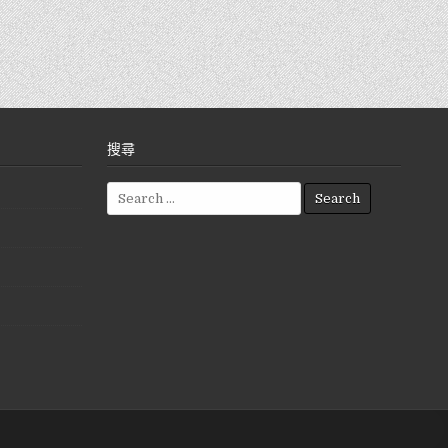
搜尋
S
e
a
r
c
h
f
o
r
: