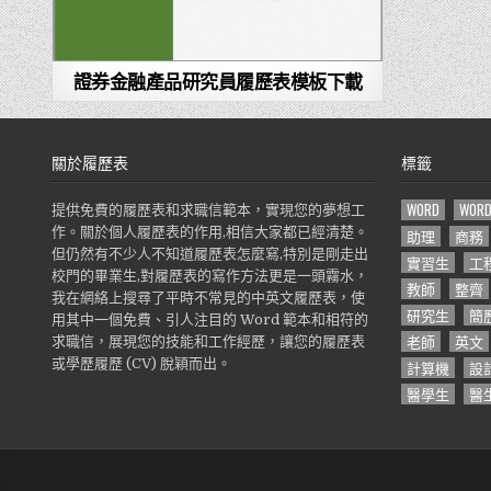
證券金融產品研究員履歷表模板下載
關於履歷表
標籤
WORD
WOR
提供免費的履歷表和求職信範本，實現您的夢想工
作。關於個人履歷表的作用,相信大家都已經清楚。
助理
商務
但仍然有不少人不知道履歷表怎麼寫,特別是剛走出
實習生
工
校門的畢業生,對履歷表的寫作方法更是一頭霧水，
教師
整齊
我在網絡上搜尋了平時不常見的中英文履歷表，使
研究生
簡
用其中一個免費、引人注目的 Word 範本和相符的
老師
英文
求職信，展現您的技能和工作經歷，讓您的履歷表
或學歷履歷 (CV) 脫穎而出。
計算機
設
醫學生
醫