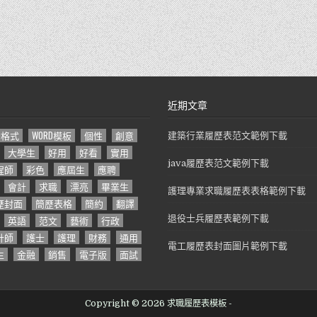
近期文章
D格式
WORD模板
個性
創意
建築行業履歷表范文範例下載
大學生
好用
好看
實用
java履歷表范文範例下載
程師
彩色
應屆生
應聘
會計
求職
漂亮
畢業生
護理專業求職履歷表表格範例下載
歷封面
簡歷表格
簡約
翻譯
英語
范文
藝術
行政
退役士兵履歷表範例下載
計師
護士
護理
財務
通用
電工履歷表封面圖片範例下載
生
金融
銷售
電子版
面試
Copyright © 2026 求職履歷表模板 -