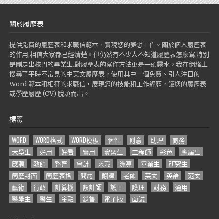
關於履歷表
提供免費的履歷表和求職信範本，實現您的夢想工作。關於個人履歷表
的作用,相信大家都已經清楚。但仍然有不少人不知道履歷表怎麼寫,特別
是剛走出校門的畢業生,對履歷表的寫作方法更是一頭霧水，我在網絡上
搜尋了平時不常見的中英文履歷表，使用其中一個免費、引人注目的
Word 範本和相符的求職信，展現您的技能和工作經歷，讓您的履歷表
或學歷履歷 (CV) 脫穎而出。
標籤
WORD
WORD格式
WORD模板
個性
創意
助理
商務
大學生
好用
好看
實用
實習生
工程師
彩色
應屆生
應聘
教師
整齊
會計
求職
漂亮
畢業生
研究生
簡歷封面
簡歷表格
簡約
翻譯
老師
英文
英語
范文
藝術
行政
計算機
設計師
護士
護理
財務
通用
醫學生
醫生
金融
銷售
電子版
面試