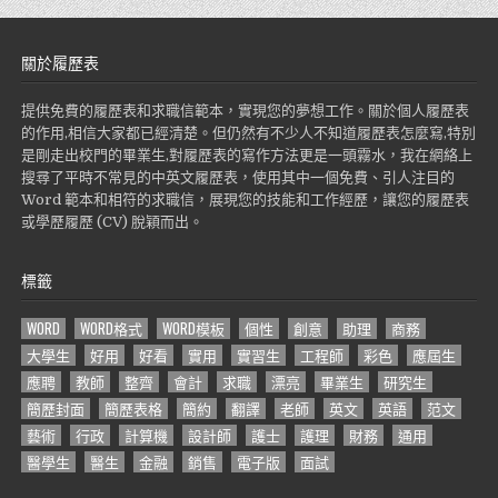
關於履歷表
提供免費的履歷表和求職信範本，實現您的夢想工作。關於個人履歷表
的作用,相信大家都已經清楚。但仍然有不少人不知道履歷表怎麼寫,特別
是剛走出校門的畢業生,對履歷表的寫作方法更是一頭霧水，我在網絡上
搜尋了平時不常見的中英文履歷表，使用其中一個免費、引人注目的
Word 範本和相符的求職信，展現您的技能和工作經歷，讓您的履歷表
或學歷履歷 (CV) 脫穎而出。
標籤
WORD
WORD格式
WORD模板
個性
創意
助理
商務
大學生
好用
好看
實用
實習生
工程師
彩色
應屆生
應聘
教師
整齊
會計
求職
漂亮
畢業生
研究生
簡歷封面
簡歷表格
簡約
翻譯
老師
英文
英語
范文
藝術
行政
計算機
設計師
護士
護理
財務
通用
醫學生
醫生
金融
銷售
電子版
面試