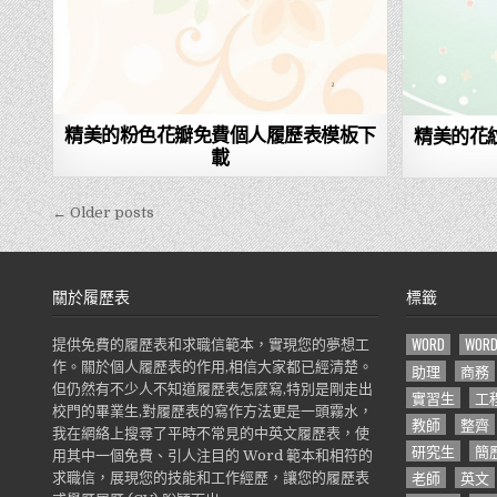
精美的粉色花瓣免費個人履歷表模板下
精美的花
載
← Older posts
文
章
導
關於履歷表
標籤
覽
WORD
WOR
提供免費的履歷表和求職信範本，實現您的夢想工
作。關於個人履歷表的作用,相信大家都已經清楚。
助理
商務
但仍然有不少人不知道履歷表怎麼寫,特別是剛走出
實習生
工
校門的畢業生,對履歷表的寫作方法更是一頭霧水，
教師
整齊
我在網絡上搜尋了平時不常見的中英文履歷表，使
研究生
簡
用其中一個免費、引人注目的 Word 範本和相符的
老師
英文
求職信，展現您的技能和工作經歷，讓您的履歷表