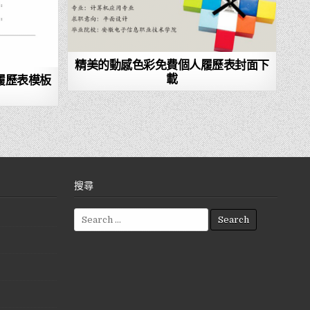
精美的動感色彩免費個人履歷表封面下
載
履歷表模板
搜尋
S
e
a
r
c
h
f