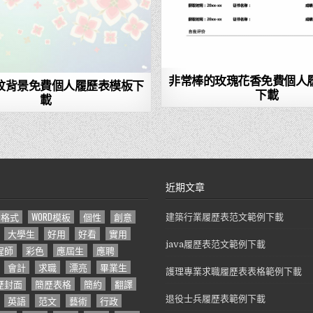
非常棒的玫瑰花香免費個人
紋背景免費個人履歷表模板下
下載
載
近期文章
D格式
WORD模板
個性
創意
建築行業履歷表范文範例下載
大學生
好用
好看
實用
java履歷表范文範例下載
程師
彩色
應屆生
應聘
會計
求職
漂亮
畢業生
護理專業求職履歷表表格範例下載
歷封面
簡歷表格
簡約
翻譯
英語
范文
藝術
行政
退役士兵履歷表範例下載