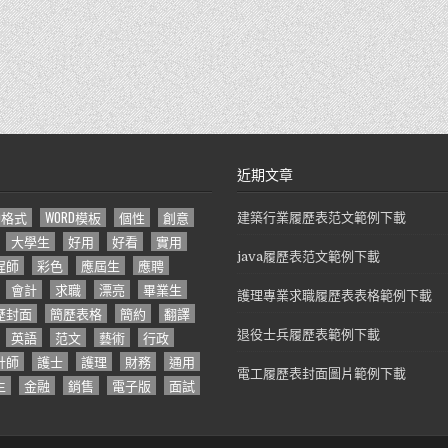
近期文章
D格式
WORD模板
個性
創意
建築行業履歷表范文範例下載
大學生
好用
好看
實用
java履歷表范文範例下載
程師
彩色
應屆生
應聘
會計
求職
漂亮
畢業生
護理專業求職履歷表表格範例下載
歷封面
簡歷表格
簡約
翻譯
英語
范文
藝術
行政
退役士兵履歷表範例下載
計師
護士
護理
財務
通用
電工履歷表封面圖片範例下載
生
金融
銷售
電子版
面試