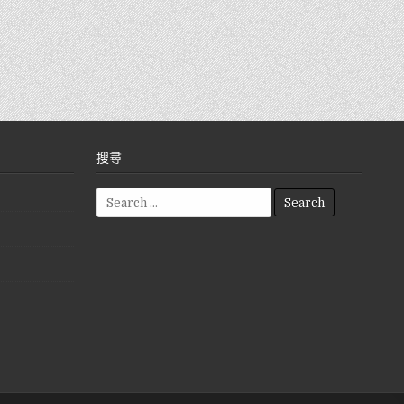
搜尋
S
e
a
r
c
h
f
o
r
: