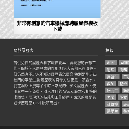
非常有創意的汽車機械應聘履歷表模板
下載
關於履歷表
標籤
WORD
WOR
提供免費的履歷表和求職信範本，實現您的夢想工
作。關於個人履歷表的作用,相信大家都已經清楚。
助理
商務
但仍然有不少人不知道履歷表怎麼寫,特別是剛走出
實習生
工
校門的畢業生,對履歷表的寫作方法更是一頭霧水，
教師
整齊
我在網絡上搜尋了平時不常見的中英文履歷表，使
研究生
簡
用其中一個免費、引人注目的 Word 範本和相符的
老師
英文
求職信，展現您的技能和工作經歷，讓您的履歷表
或學歷履歷 (CV) 脫穎而出。
計算機
設
醫學生
醫