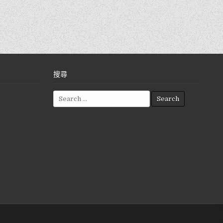
搜尋
S
e
a
r
c
h
f
o
r
: