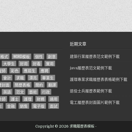
近期文章
D格式
WORD模板
個性
創意
建築行業履歷表范文範例下載
大學生
好用
好看
實用
java履歷表范文範例下載
程師
彩色
應屆生
應聘
會計
求職
漂亮
畢業生
護理專業求職履歷表表格範例下載
歷封面
簡歷表格
簡約
翻譯
英語
范文
藝術
行政
退役士兵履歷表範例下載
計師
護士
護理
財務
通用
電工履歷表封面圖片範例下載
生
金融
銷售
電子版
面試
Copyright © 2026 求職履歷表模板 -