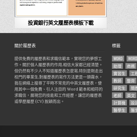
投資銀行英文履歷表模板下載
關於履歷表
標籤
WORD
WOR
提供免費的履歷表和求職信範本，實現您的夢想工
作。關於個人履歷表的作用,相信大家都已經清楚。
助理
商務
但仍然有不少人不知道履歷表怎麼寫,特別是剛走出
實習生
工
校門的畢業生,對履歷表的寫作方法更是一頭霧水，
教師
整齊
我在網絡上搜尋了平時不常見的中英文履歷表，使
研究生
簡
用其中一個免費、引人注目的 Word 範本和相符的
老師
英文
求職信，展現您的技能和工作經歷，讓您的履歷表
或學歷履歷 (CV) 脫穎而出。
計算機
設
醫學生
醫