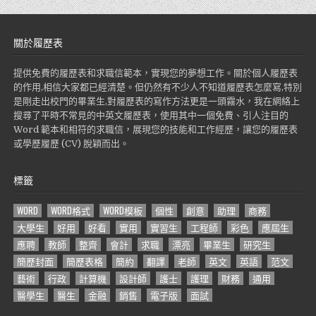
關於履歷表
提供免費的履歷表和求職信範本，實現您的夢想工作。關於個人履歷表
的作用,相信大家都已經清楚。但仍然有不少人不知道履歷表怎麼寫,特別
是剛走出校門的畢業生,對履歷表的寫作方法更是一頭霧水，我在網絡上
搜尋了平時不常見的中英文履歷表，使用其中一個免費、引人注目的
Word 範本和相符的求職信，展現您的技能和工作經歷，讓您的履歷表
或學歷履歷 (CV) 脫穎而出。
標籤
WORD
WORD格式
WORD模板
個性
創意
助理
商務
大學生
好用
好看
實用
實習生
工程師
彩色
應屆生
應聘
教師
整齊
會計
求職
漂亮
畢業生
研究生
簡歷封面
簡歷表格
簡約
翻譯
老師
英文
英語
范文
藝術
行政
計算機
設計師
護士
護理
財務
通用
醫學生
醫生
金融
銷售
電子版
面試