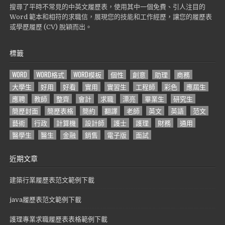
搜尋了平時不常見的中英文履歷表，使用其中一個免費、引人注目的
Word 範本和相符的求職信，展現您的技能和工作經歷，讓您的履歷表
或學歷履歷 (CV) 脫穎而出。
標籤
WORD
WORD格式
WORD模板
個性
創意
助理
商務
大學生
好用
好看
實用
實習生
工程師
彩色
應屆生
應聘
教師
整齊
會計
求職
漂亮
畢業生
研究生
簡歷封面
簡歷表格
簡約
翻譯
老師
英文
英語
范文
藝術
行政
計算機
設計師
護士
護理
財務
通用
醫學生
醫生
金融
銷售
電子版
面試
近期文章
建築行業履歷表范文範例下載
java履歷表范文範例下載
護理專業求職履歷表表格範例下載