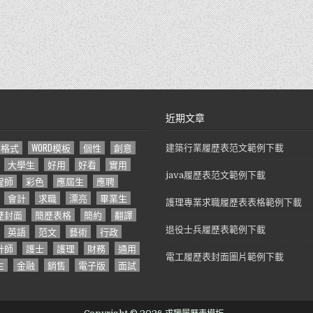
近期文章
D格式
WORD模板
個性
創意
建築行業履歷表范文範例下載
大學生
好用
好看
實用
java履歷表范文範例下載
程師
彩色
應屆生
應聘
會計
求職
漂亮
畢業生
護理專業求職履歷表表格範例下載
歷封面
簡歷表格
簡約
翻譯
英語
范文
藝術
行政
退役士兵履歷表範例下載
計師
護士
護理
財務
通用
電工履歷表封面圖片範例下載
生
金融
銷售
電子版
面試