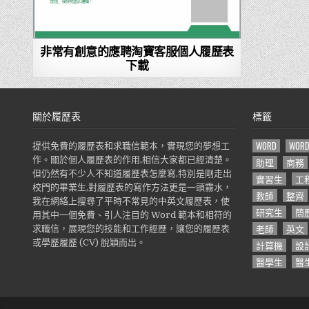
非常有創意的應聘淘寶客服個人履歷表
下載
關於履歷表
標籤
WORD
WOR
提供免費的履歷表和求職信範本，實現您的夢想工
作。關於個人履歷表的作用,相信大家都已經清楚。
助理
商務
但仍然有不少人不知道履歷表怎麼寫,特別是剛走出
實習生
工
校門的畢業生,對履歷表的寫作方法更是一頭霧水，
教師
整齊
我在網絡上搜尋了平時不常見的中英文履歷表，使
研究生
簡
用其中一個免費、引人注目的 Word 範本和相符的
老師
英文
求職信，展現您的技能和工作經歷，讓您的履歷表
或學歷履歷 (CV) 脫穎而出。
計算機
設
醫學生
醫