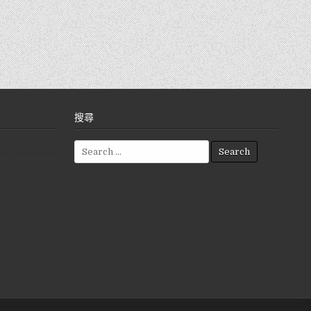
搜尋
S
e
a
r
c
h
f
o
r
: