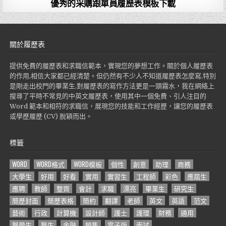
優秀的采購跟單員履歷表模板下載
關於履歷表
提供免費的履歷表和求職信範本，實現您的夢想工作。關於個人履歷表
的作用,相信大家都已經清楚。但仍然有不少人不知道履歷表怎麼寫,特別
是剛走出校門的畢業生,對履歷表的寫作方法更是一頭霧水，我在網絡上
搜尋了平時不常見的中英文履歷表，使用其中一個免費、引人注目的
Word 範本和相符的求職信，展現您的技能和工作經歷，讓您的履歷表
或學歷履歷 (CV) 脫穎而出。
標籤
WORD
WORD格式
WORD模板
個性
創意
助理
商務
大學生
好用
好看
實用
實習生
工程師
彩色
應屆生
應聘
教師
整齊
會計
求職
漂亮
畢業生
研究生
簡歷封面
簡歷表格
簡約
翻譯
老師
英文
英語
范文
藝術
行政
計算機
設計師
護士
護理
財務
通用
醫學生
醫生
金融
銷售
電子版
面試