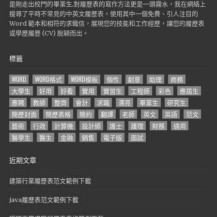
是剛走出校門的畢業生,對履歷表的寫作方法更是一頭霧水，我在網絡上
搜尋了平時不常見的中英文履歷表，使用其中一個免費、引人注目的
Word 範本和相符的求職信，展現您的技能和工作經歷，讓您的履歷表
或學歷履歷 (CV) 脫穎而出。
標籤
WORD
WORD格式
WORD模板
個性
創意
助理
商務
大學生
好用
好看
實用
實習生
工程師
彩色
應屆生
應聘
教師
整齊
會計
求職
漂亮
畢業生
研究生
簡歷封面
簡歷表格
簡約
翻譯
老師
英文
英語
范文
藝術
行政
計算機
設計師
護士
護理
財務
通用
醫學生
醫生
金融
銷售
電子版
面試
近期文章
建築行業履歷表范文範例下載
java履歷表范文範例下載