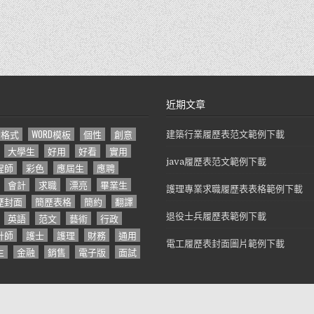
近期文章
D格式
WORD模板
個性
創意
建築行業履歷表范文範例下載
大學生
好用
好看
實用
java履歷表范文範例下載
程師
彩色
應屆生
應聘
會計
求職
漂亮
畢業生
護理專業求職履歷表表格範例下載
歷封面
簡歷表格
簡約
翻譯
英語
范文
藝術
行政
退役士兵履歷表範例下載
計師
護士
護理
財務
通用
電工履歷表封面圖片範例下載
生
金融
銷售
電子版
面試
Copyright © 2026 求職履歷表模板 -