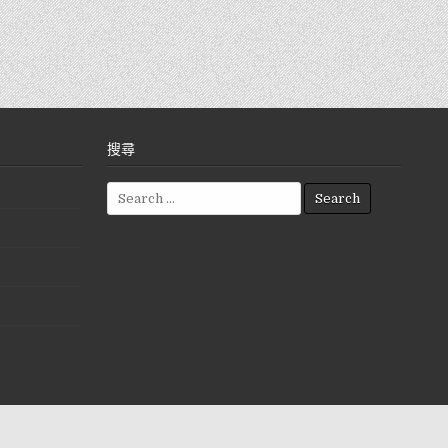
搜尋
S
e
a
r
c
h
f
o
r
: