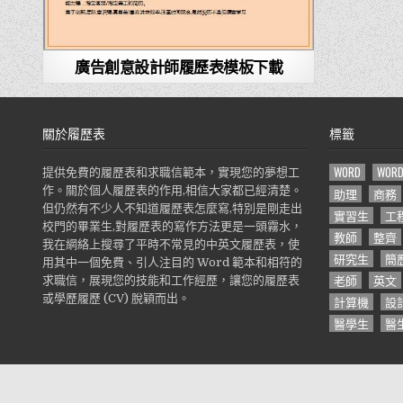
廣告創意設計師履歷表模板下載
關於履歷表
標籤
WORD
WOR
提供免費的履歷表和求職信範本，實現您的夢想工
作。關於個人履歷表的作用,相信大家都已經清楚。
助理
商務
但仍然有不少人不知道履歷表怎麼寫,特別是剛走出
實習生
工
校門的畢業生,對履歷表的寫作方法更是一頭霧水，
教師
整齊
我在網絡上搜尋了平時不常見的中英文履歷表，使
研究生
簡
用其中一個免費、引人注目的 Word 範本和相符的
老師
英文
求職信，展現您的技能和工作經歷，讓您的履歷表
或學歷履歷 (CV) 脫穎而出。
計算機
設
醫學生
醫