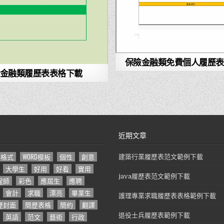
保險金融類免費個人履歷表
金融類履歷表表格下載
近期文章
D格式
WORD模板
個性
創意
建築行業履歷表范文範例下載
大學生
好用
好看
實用
java履歷表范文範例下載
程師
彩色
應屆生
應聘
會計
求職
漂亮
畢業生
護理專業求職履歷表表格範例下載
歷封面
簡歷表格
簡約
翻譯
英語
范文
藝術
行政
退役士兵履歷表範例下載