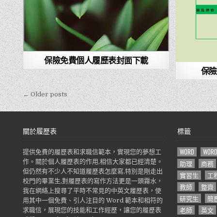
保險免費個人履歷表封面下載
保險
← Older posts
文
章
導
關於履歷表
標籤
覽
WORD
WOR
提供免費的履歷表和求職信範本，實現您的夢想工
作。關於個人履歷表的作用,相信大家都已經清楚。
助理
商務
但仍然有不少人不知道履歷表怎麼寫,特別是剛走出
實習生
工
校門的畢業生,對履歷表的寫作方法更是一頭霧水，
教師
整齊
我在網絡上搜尋了平時不常見的中英文履歷表，使
研究生
簡
用其中一個免費、引人注目的 Word 範本和相符的
老師
英文
求職信，展現您的技能和工作經歷，讓您的履歷表