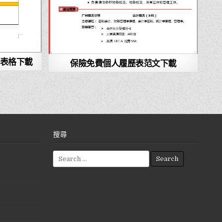
表格下載
保險免費個人履歷表范文下載
搜尋
S
e
a
r
c
h
f